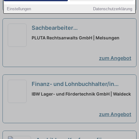
zum Angebot
Einstellungen
Datenschutzerklärung
Sachbearbeiter
Verbraucherinsolvenzen (m/w/d)
PLUTA Rechtsanwalts GmbH | Melsungen
neu
zum Angebot
Finanz- und Lohnbuchhalter/in
(m/w/d)
neu
IBW Lager- und Fördertechnik GmbH | Waldeck
zum Angebot