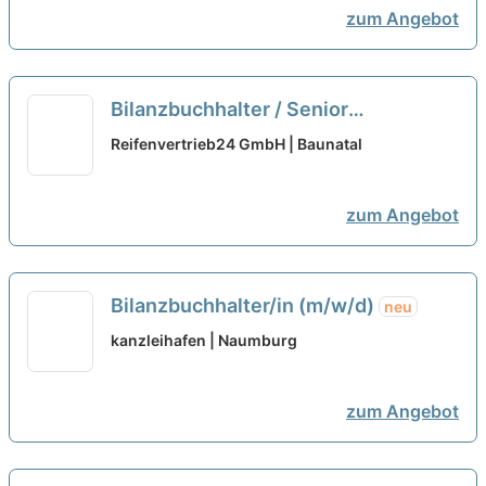
Klinikdienst Werner Wicker GmbH &
zum Angebot
Co. KG
neu
Bilanzbuchhalter / Senior
Finanzbuchhalter (m/w/d)
neu
Reifenvertrieb24 GmbH | Baunatal
zum Angebot
Bilanzbuchhalter/in (m/w/d)
neu
kanzleihafen | Naumburg
zum Angebot