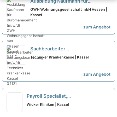
Ausbildung Kaufmann für
Büromanagement (m/w/d)
neu
GWH Wohnungsgesellschaft mbH Hessen |
Kassel
zum Angebot
Sachbearbeiter
Leistungsbearbeitung (m/w/d)
neu
Techniker Krankenkasse | Kassel
zum Angebot
Payroll Specialist,
Personalsachbearbeiter
Wicker Kliniken | Kassel
Entgeltabrechnung (m/w/d),