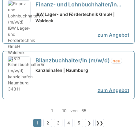
Finanz- und Lohnbuchhalter/in
(m/w/d)
neu
IBW Lager- und Fördertechnik GmbH |
Waldeck
zum Angebot
Bilanzbuchhalter/in (m/w/d)
neu
kanzleihafen | Naumburg
zum Angebot
1 - 10 von 65
1
2
3
4
5
❯
❯❯