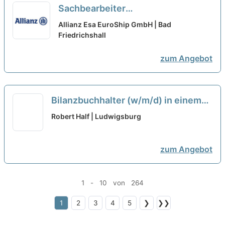
Sachbearbeiter
Wassersportversicherungen /
Allianz Esa EuroShip GmbH | Bad
Beratung/ Vertragsbearbeitung/
Friedrichshall
Angebote (m/w/d)
neu
zum Angebot
Bilanzbuchhalter (w/m/d) in einem
produzierenden Unternehmen
neu
Robert Half | Ludwigsburg
zum Angebot
1 - 10 von 264
1
2
3
4
5
❯
❯❯