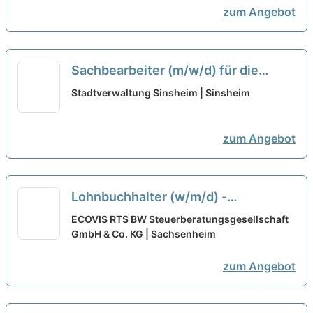
zum Angebot
Sachbearbeiter (m/w/d) für die
untere Baurechtsbehörde
neu
Stadtverwaltung Sinsheim | Sinsheim
zum Angebot
Lohnbuchhalter (w/m/d) -
Sachsenheim in Teilzeit
neu
ECOVIS RTS BW Steuerberatungsgesellschaft
GmbH & Co. KG | Sachsenheim
zum Angebot