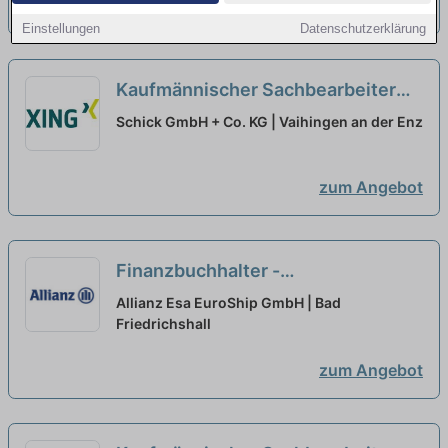
zum Angebot
Einstellungen
Datenschutzerklärung
Kaufmännischer Sachbearbeiter
Logistik (m/w/d)
neu
Schick GmbH + Co. KG | Vaihingen an der Enz
zum Angebot
Finanzbuchhalter -
Zahlungsverkehr / Mahnwesen
Allianz Esa EuroShip GmbH | Bad
(m/w/d)
Friedrichshall
neu
zum Angebot