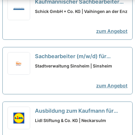
Kaufmännischer Sachbearbeiter
Logistik (m/w/d)
neu
Schick GmbH + Co. KG | Vaihingen an der Enz
zum Angebot
Sachbearbeiter (m/w/d) für
Städtebau und Stadtentwicklung
Stadtverwaltung Sinsheim | Sinsheim
Teilzeit
neu
zum Angebot
Ausbildung zum Kaufmann für
Büromanagement - Schwerpunkt
Lidl Stiftung & Co. KG | Neckarsulm
Einkauf 2027 (m/w/d)
neu